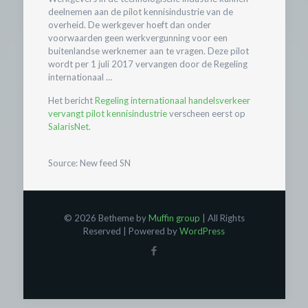
deelnemen aan de pilot kennisindustrie van de
overheid. De werkgever hoeft dan onder
voorwaarden geen werkvergunning voor een
buitenlandse werknemer aan te vragen. Deze pilot
wordt per 1 juli 2017 vervangen door de Regeling
internationaal …
Het bericht
Regeling internationaal handelsverkeer
vervangt pilot kennisindustrie
verscheen eerst op
SalarisNet
.
Source: New feed SN
© 2026 Betheme by
Muffin group
| All Rights
Reserved | Powered by
WordPress