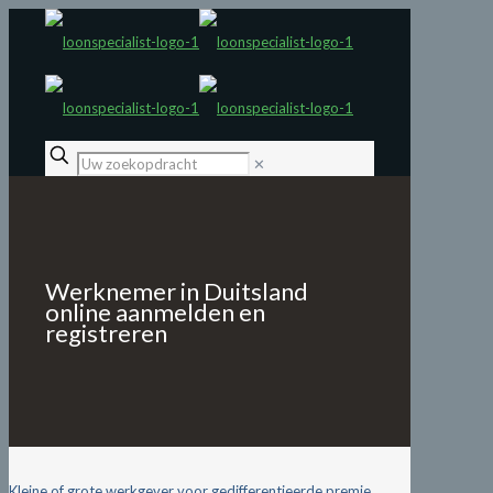
✕
Werknemer in Duitsland
online aanmelden en
registreren
Kleine of grote werkgever voor gedifferentieerde premie