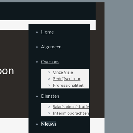
Home
Algemeen
Over ons
oon
Onze Visie
Bedrijfscultuur
Professionaliteit
Diensten
Salarisadministratie
Interim opdrachten
Nieuws