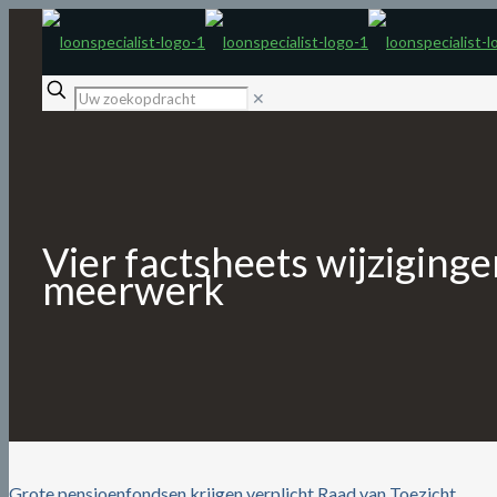
✕
Vier factsheets wijzigin
meerwerk
Grote pensioenfondsen krijgen verplicht Raad van Toezicht