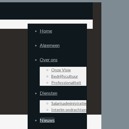
Home
Algemeen
Over ons
Onze Visie
Bedrijfscultuur
Professionaliteit
Diensten
Salarisadministratie
Interim opdrachten
Nieuws