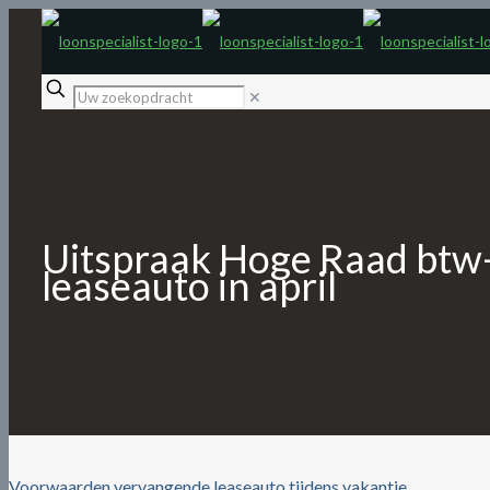
✕
Uitspraak Hoge Raad btw-
leaseauto in april
Voorwaarden vervangende leaseauto tijdens vakantie