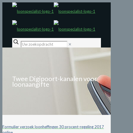
✕
Twee Digipoort-kanalen voor
loonaangifte
Formulier verzoek loonheffingen 30 procent-regeling 2017
online