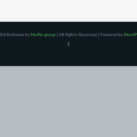
026 Betheme by
Muffin group
| All Rights Reserved | Powered by
WordP