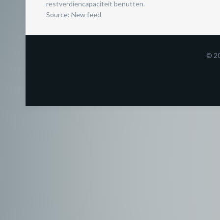
restverdiencapaciteit benutten.
Source: New feed
© 2