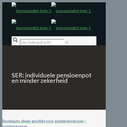
✕
SER: individuele pensioenpot
en minder zekerheid
Bestelauto alleen geschikt voor goederenvervoer –
inrichtingseisen