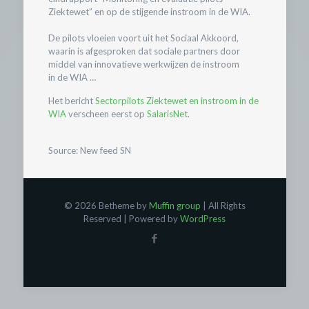
Ziektewet” en op de stijgende instroom in de WIA.
De pilots vloeien voort uit het Sociaal Akkoord,
waarin is afgesproken dat sociale partners door
middel van innovatieve werkwijzen de instroom
in de WIA …
Het bericht
Sectorpilots Ziektewet en instroom in de
WIA
verscheen eerst op
SalarisNet
.
Source: New feed SN
© 2026 Betheme by
Muffin group
| All Rights
Reserved | Powered by
WordPress