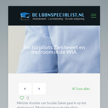
Sectorpilots Ziektewet en
instroom in de WIA
Toon alles
0
Minister Asscher van Sociale Zaken gaat in op het
eindrapport “Monitoring en evaluatie pilots