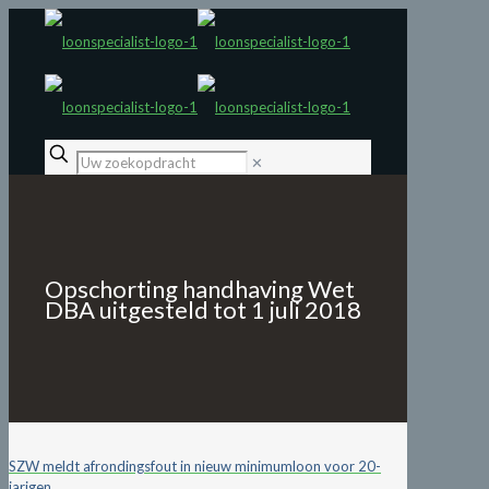
✕
Opschorting handhaving Wet
DBA uitgesteld tot 1 juli 2018
SZW meldt afrondingsfout in nieuw minimumloon voor 20-
jarigen