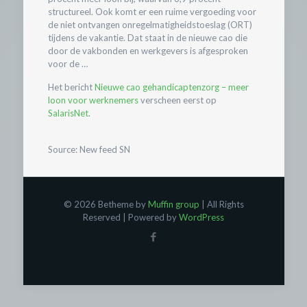
structureel. Ook komt er een ruime vergoeding voor
de niet ontvangen onregelmatigheidstoeslag (ORT)
tijdens de vakantie. Dat staat in de nieuwe cao die
door de vakbonden en werkgevers is afgesproken
voor de …
Het bericht
Nieuwe cao gehandicaptenzorg – meer
loon voor werknemers
verscheen eerst op
SalarisNet
.
Source: New feed SN
© 2026 Betheme by
Muffin group
| All Rights
Reserved | Powered by
WordPress