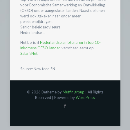
voor Economische Samenwerking en Ontwikkeling
(OESO) onder aangesloten landen. Naast de lonen
werd ook gekeken naar onder meer
pensioenbijdragen.
Senior beleidsadviseurs
Nederlandse …
Het bericht
Nederlandse ambtenaren in top 10-
inkomens OESO-landen
verscheen eerst op
SalarisNet
.
Source: New feed SN
© 2026 Betheme by
Muffin group
| All Rights
Reserved | Powered by
WordPress