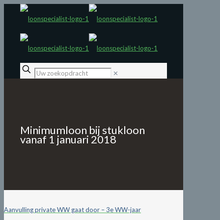
✕
Minimumloon bij stukloon
vanaf 1 januari 2018
Aanvulling private WW gaat door – 3e WW-jaar