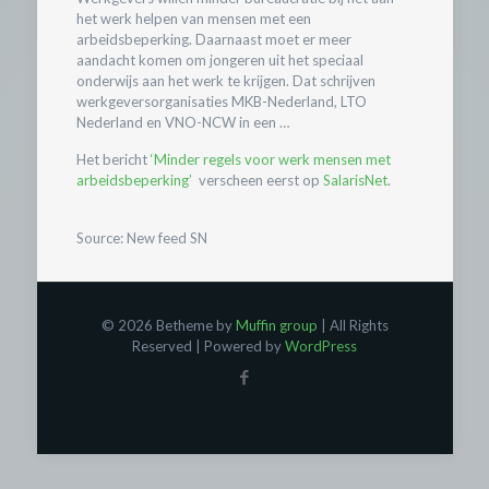
het werk helpen van mensen met een
arbeidsbeperking. Daarnaast moet er meer
aandacht komen om jongeren uit het speciaal
onderwijs aan het werk te krijgen. Dat schrijven
werkgeversorganisaties MKB-Nederland, LTO
Nederland en VNO-NCW in een …
Het bericht
‘Minder regels voor werk mensen met
arbeidsbeperking’
verscheen eerst op
SalarisNet
.
Source: New feed SN
© 2026 Betheme by
Muffin group
| All Rights
Reserved | Powered by
WordPress