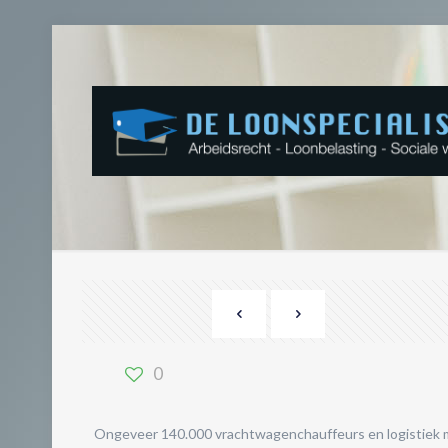
Loonstijging e
0
Ongeveer 140.000 vrachtwagenchauffeurs en logistiek m