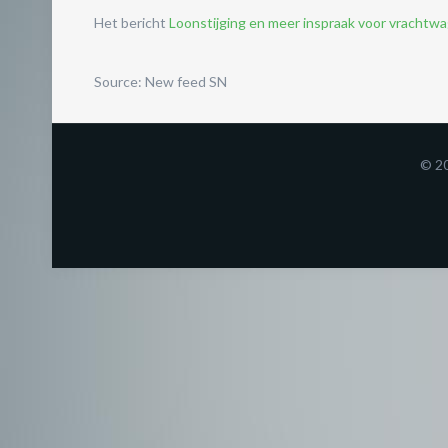
Het bericht
Loonstijging en meer inspraak voor vrachtw
Source: New feed SN
© 2