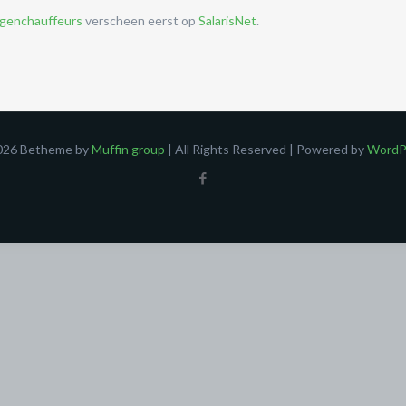
agenchauffeurs
verscheen eerst op
SalarisNet
.
026 Betheme by
Muffin group
| All Rights Reserved | Powered by
WordP