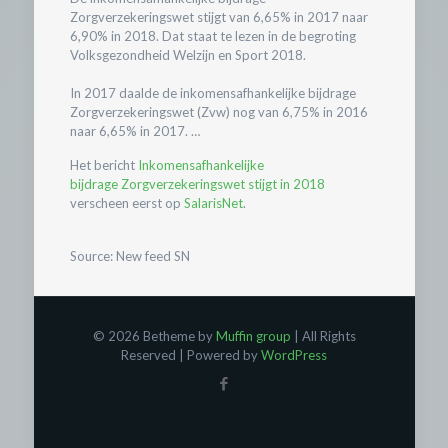
Zorgverzekeringswet stijgt van 6,65% in 2017 naar
6,90% in 2018. Dat staat te lezen in de begroting
Volksgezondheid Welzijn en Sport 2018.
In 2017 daalde de inkomensafhankelijke bijdrage
Zorgverzekeringswet (Zvw) nog van 6,75% in 2016
naar 6,65% in 2017. …
Het bericht
Inkomensafhankelijke
bijdrage Zorgverzekeringswet stijgt in 2018
verscheen eerst op
SalarisNet
.
Source: New feed SN
© 2026 Betheme by
Muffin group
| All Rights
Reserved | Powered by
WordPress