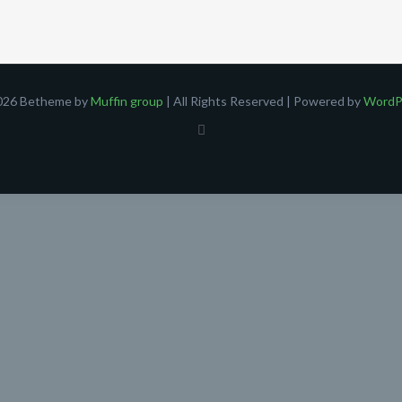
026 Betheme by
Muffin group
| All Rights Reserved | Powered by
WordP