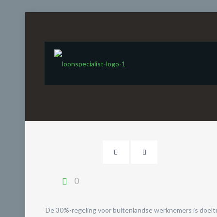
Evaluatie 30%
0
De 30%-regeling voor buitenlandse werknemers is doeltreff