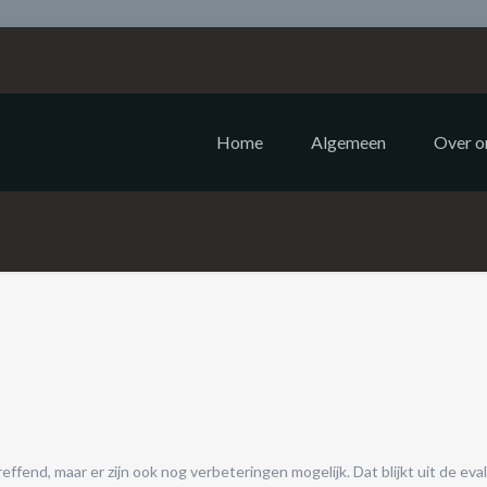
-regeling: kortere duur en m
Home
Algemeen
Over o
end, maar er zijn ook nog verbeteringen mogelijk. Dat blijkt uit de eval