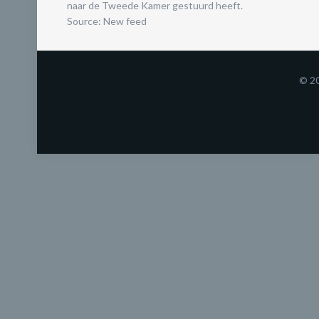
naar de Tweede Kamer gestuurd heeft.
Source: New feed
© 2