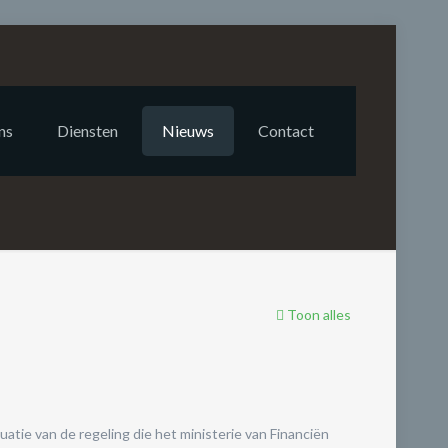
eer kilometers
ns
Diensten
Nieuws
Contact
Toon alles
uatie van de regeling die het ministerie van Financiën