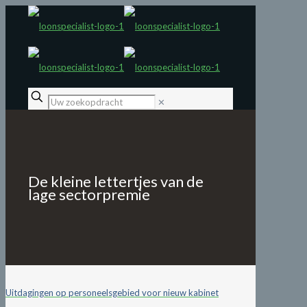
✕
De kleine lettertjes van de
lage sectorpremie
Uitdagingen op personeelsgebied voor nieuw kabinet