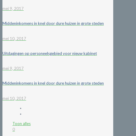
mei 9, 2017
Middeninkomens in knel door dure huizen in grote steden
mei 10, 2017
Uitdagingen op personeelsgebied voor nieuw kabinet
mei 9, 2017
Middeninkomens in knel door dure huizen in grote steden
mei 10, 2017
Toon alles
0