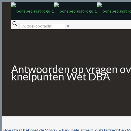
✕
Antwoorden op vragen ove
knelpunten Wet DBA
Hoe staat het met de Wwz? – flexibele arbeid, ontslagrecht en