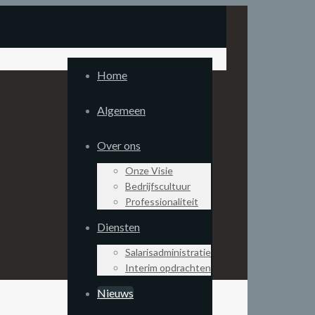
Home
Algemeen
Over ons
Onze Visie
Bedrijfscultuur
Professionaliteit
Diensten
Salarisadministratie
Interim opdrachten
Nieuws