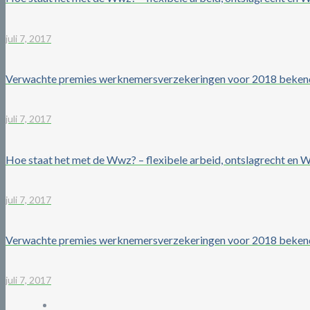
juli 7, 2017
Verwachte premies werknemersverzekeringen voor 2018 beken
juli 7, 2017
Hoe staat het met de Wwz? – flexibele arbeid, ontslagrecht en
juli 7, 2017
Verwachte premies werknemersverzekeringen voor 2018 beken
juli 7, 2017